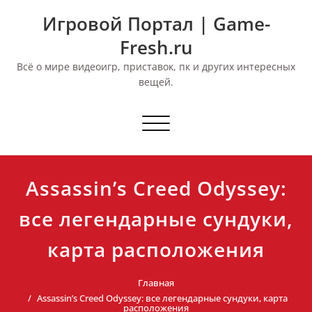
Перейти
Игровой Портал | Game-
к
содержимому
Fresh.ru
Всё о мире видеоигр, приставок, пк и других интересных
вещей.
Переключить
навигацию
Assassin’s Creed Odyssey:
все легендарные сундуки,
карта расположения
Главная
Assassin’s Creed Odyssey: все легендарные сундуки, карта
расположения