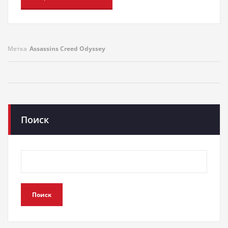
Метка
Assassins Creed Odyssey
Поиск
Поиск