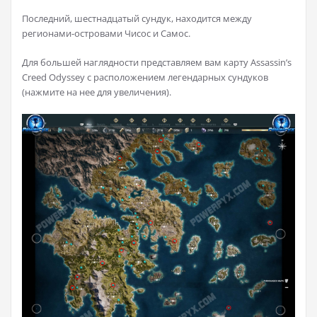
Последний, шестнадцатый сундук, находится между
регионами-островами Чисос и Самос.
Для большей наглядности представляем вам карту Assassin’s
Creed Odyssey с расположением легендарных сундуков
(нажмите на нее для увеличения).