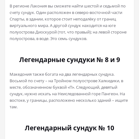
В регионе Лакония вы сможете найти шестой и седьмой по
счету сундук. Один расположен в северо-восточной части
Спарты, в здании, которое стоит неподалёку от границ
виртуального мира. А другой сундук находится на юге
полуострова Диоскурой (тот, что правый); на левой стороне
полуострова, в воде. Это семь сундуков.
Легендарные сундуки № 8 и 9
Македония также богата на два легендарных сундука.
Восьмой по счету – на Тройном полуострове Халкидики, в
месте, обозначенном буквой «П». Следующий, девятый
сундук, нужно искать на Неиследованной горе Пангеон. На
востоке, у границы, расположено несколько зданий – ищите
там.
Легендарный сундук № 10