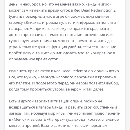
день, и наоборот, но что не менее важно, каждый игрок
может сам изменить время суток в Red Dead Redemption 2
(узнать примерный час в игре он сможет, если кликнет
стрелку «Вниз» на игровом пульте, и информация появится
на экране). Например, если ему не нравится красться в
логово противника в темноте, не хватает освещения или
существует иная причина, можно «перемотать» часы до
утра. К тому же данная функция удобна, если есть желание
пройти какую-то миссию или сделать что-то конкретное в
определённое время суток.
Изменить время суток в Red Dead Redemption 2 очень легко.
Всё, что нужно, – вернуть игрового персонажа в кровать в
его палатке. И после этого перед геймером появится выбор,
когда тому проснуться: утром, вечером, и так далее.
Есть и другой вариант активации опции. Можно не
возвращаться в лагерь банды, а разбить свой собственный
лагерь. Так, исследуя мир игры, геймер имеет право перейти
в «Меню» и выбрать «Лагерь» (туда входит костёр, спальное
место, и прочее). Важно заметить, что, если персонаж