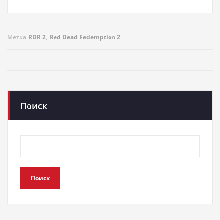
Метка
RDR 2
,
Red Dead Redemption 2
Поиск
Поиск