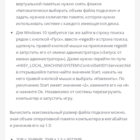
виртуальной памятью нужно снять флажок
«Автоматически выбирать объем файла подкачки» и
задать нужное количество памяти, которое нужно
использовать системе с каждого имеющегося диска.
Для Windows 10 требуется так же зайти в строку поиска
рядом с кнопкой «Пуск», ввести «regedit» в строке поиска,
щелкнуть правой кнопкой мыши на приложение regedit
и запустить его от имени администратора («Запуск от
имени администратора»). Далее нужно перейти по пути
«HKEY_LOCAL_MACHINE\SYSTEM\ControlSet001\Services\Ndu»,
в открывшейся папке найти значение Start, нажать на
него правой кнопкой мыши и выбрать «Изменить». По
умолчанию Start имеет значение «2», измените его на «4»
и нажмите Ок. Независимо от системы перезагрузить
компьютер и запустить игру.
Вычислить максимальный размер файла подкачки можно,
зная объем оперативной памяти компьютера в мегабайтах
и умножив его на 1.5:
2GB = 2048MB, 2048 × 1,5 = 3072MB.