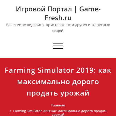
Перейти
Игровой Портал | Game-
к
содержимому
Fresh.ru
Всё о мире видеоигр, приставок, пк и других интересных
вещей.
Переключить
навигацию
Farming Simulator 2019: как
максимально дорого
продать урожай
Главная
Farming Simulator 2019: как максимально дорого продать
урожай