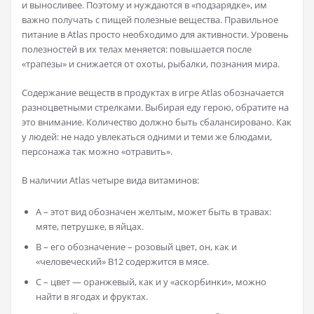
и выносливее. Поэтому и нуждаются в «подзарядке», им
важно получать с пищей полезные вещества. Правильное
питание в Atlas просто необходимо для активности. Уровень
полезностей в их телах меняется: повышается после
«трапезы» и снижается от охоты, рыбалки, познания мира.
Содержание веществ в продуктах в игре Atlas обозначается
разноцветными стрелками. Выбирая еду герою, обратите на
это внимание. Количество должно быть сбалансировано. Как
у людей: не надо увлекаться одними и теми же блюдами,
персонажа так можно «отравить».
В наличии Atlas четыре вида витаминов:
А – этот вид обозначен желтым, может быть в травах:
мяте, петрушке, в яйцах.
В – его обозначение – розовый цвет, он, как и
«человеческий» В12 содержится в мясе.
С – цвет — оранжевый, как и у «аскорбинки», можно
найти в ягодах и фруктах.