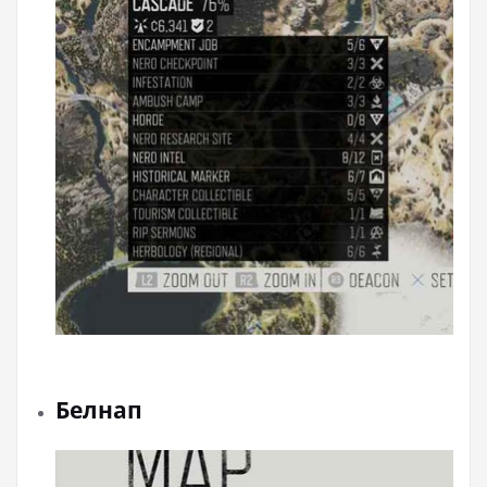
Белнап