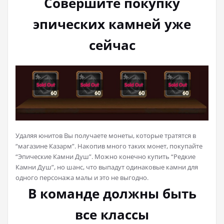
Совершите покупку
эпических камней уже
сейчас
Удаляя юнитов Вы получаете монеты, которые тратятся в
“магазине Казарм”. Накопив много таких монет, покупайте
“Эпические Камни Душ”. Можно конечно купить “Редкие
Камни Душ”, но шанс, что выпадут одинаковые камни для
одного персонажа малы и это не выгодно.
В команде должны быть
все классы