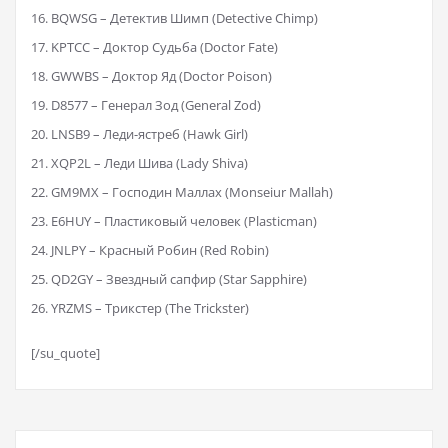
BQWSG – Детектив Шимп (Detective Chimp)
KPTCC – Доктор Судьба (Doctor Fate)
GWWBS – Доктор Яд (Doctor Poison)
D8577 – Генерал Зод (General Zod)
LNSB9 – Леди-ястреб (Hawk Girl)
XQP2L – Леди Шива (Lady Shiva)
GM9MX – Господин Маллах (Monseiur Mallah)
E6HUY – Пластиковый человек (Plasticman)
JNLPY – Красный Робин (Red Robin)
QD2GY – Звездный сапфир (Star Sapphire)
YRZMS – Трикстер (The Trickster)
[/su_quote]