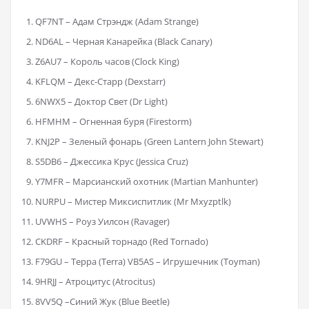
QF7NT – Адам Стрэндж (Adam Strange)
ND6AL – Черная Канарейка (Black Canary)
Z6AU7 – Король часов (Clock King)
KFLQM – Декс-Старр (Dexstarr)
6NWX5 – Доктор Свет (Dr Light)
HFMHM – Огненная буря (Firestorm)
KNJ2P – Зеленый фонарь (Green Lantern John Stewart)
S5DB6 – Джессика Крус (Jessica Cruz)
Y7MFR – Марсианский охотник (Martian Manhunter)
NURPU – Мистер Миксиспитлик (Mr Mxyzptlk)
UVWHS – Роуз Уилсон (Ravager)
CKDRF – Красный торнадо (Red Tornado)
F79GU – Терра (Terra) VB5AS – Игрушечник (Toyman)
9HRJJ – Атроцитус (Atrocitus)
8VV5Q –Синий Жук (Blue Beetle)