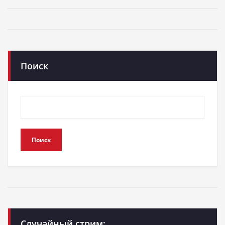
Поиск
Поиск
Случайный стрим: