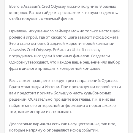
Всего в Assassin’s Cred Odyssey можно получить 9 разных
концовок. В этом гайде мы расскажем, что нужно сделать,
чтобы получить желаемый финал.
Привлечь искушенного геймера можно только настоящей
ролевой игрой, где от каждого шага зависит исход сюжета.
Это и стало основной задачей маркетинговой кампании
Assassins Cred Odyssey. Ребята из Ubisoft на славу
потрудились и создали 9 эпичных финалов. Создатели
Одиссеи утверждают, что каждое ваше решение или выбор
фраз в диалоге приводит к конкретной концовке.
Весь сюжет вращается вокруг трех направлений: Одиссея,
Врата Атлантиды и Из тени. При прохождении первой ветки
вам предстоит принять большую часть судьбоносных
решений. Обязательно пройдите все главы, т. к. в них вы
найдете много интересной информации о персонажах, о
том, какие истории их связывают.
Диалоговые варианты есть как несущественные, так и те,
которые напрямую определяют исход событий.