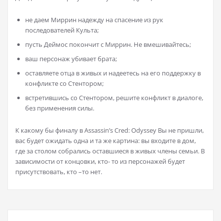
не даем Миррин надежду на спасение из рук
последователей Культа;
пусть Деймос покончит с Миррин. Не вмешивайтесь;
ваш персонаж убивает брата;
оставляете отца в живых и надеетесь на его поддержку в
конфликте со Стентором;
встретившись со Стентором, решите конфликт в диалоге,
без применения силы.
К какому бы финалу в Assassin’s Cred: Odyssey Вы не пришли,
вас будет ожидать одна и та же картина: вы входите в дом,
где за столом собрались оставшиеся в живых члены семьи. В
зависимости от концовки, кто- то из персонажей будет
присутствовать, кто –то нет.