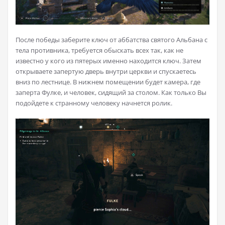
После победы заберите ключ от аббатства святого Альбана с
тела противника, требуется обыскать всех так, как не
известно у кого из пятерых именно находится ключ. Затем
открываете запертую дверь внутри церкви и спускаетесь
вниз по лестнице. В нижнем помещении будет камера, где
заперта Фулке, и человек, сидящий за столом. Как только Вы
подойдете к странному человеку начнется ролик.