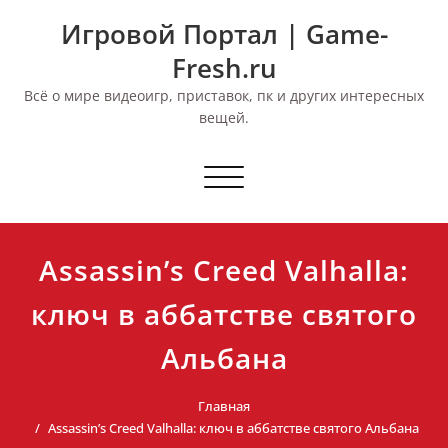
Перейти
Игровой Портал | Game-
к
содержимому
Fresh.ru
Всё о мире видеоигр, приставок, пк и других интересных
вещей.
Переключить
навигацию
Assassin’s Creed Valhalla:
ключ в аббатстве святого
Альбана
Главная
Assassin’s Creed Valhalla: ключ в аббатстве святого Альбана