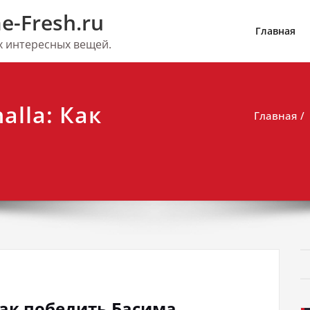
e-Fresh.ru
Главная
их интересных вещей.
alla: Как
Главная
: Как победить Басима