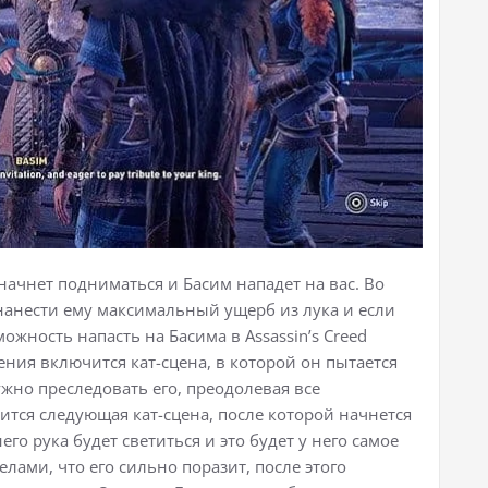
начнет подниматься и Басим нападет на вас. Во
анести ему максимальный ущерб из лука и если
ожность напасть на Басима в Assassin’s Creed
ения включится кат-сцена, в которой он пытается
жно преследовать его, преодолевая все
ится следующая кат-сцена, после которой начнется
его рука будет светиться и это будет у него самое
елами, что его сильно поразит, после этого