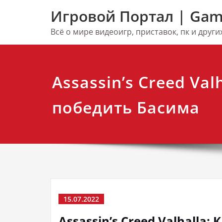
Перейти
Игровой Портал | Gam
к
содержимому
Всё о мире видеоигр, приставок, пк и друг
Assassin’s Creed Valh
победить Басима
15.07.2022
Assassin’s Creed Valhalla