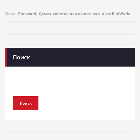
Метка
Rimworld
,
Десять советов для новичков в игре RimWorld
Поиск
Поиск