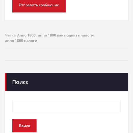
Метка
Anno 1800
,
anno 1800 как поднять налоги
,
anno 1800 налоги
Поиск
Поиск