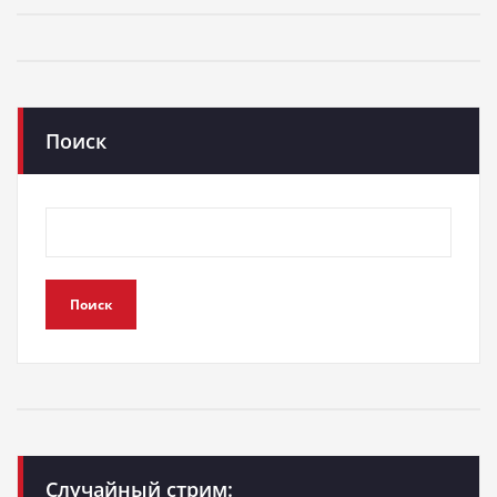
Поиск
Поиск
Случайный стрим: