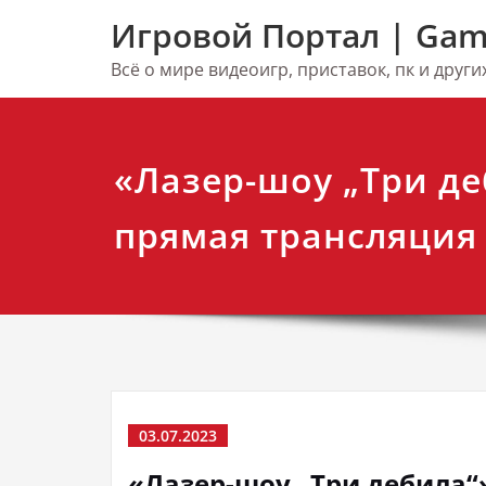
Перейти
Игровой Портал | Gam
к
содержимому
Всё о мире видеоигр, приставок, пк и друг
«Лазер-шоу „Три д
прямая трансляция
03.07.2023
«Лазер-шоу „Три дебила“