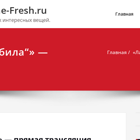
e-Fresh.ru
Главная
их интересных вещей.
ебила“» —
Главная
«Л
» — прямая трансляция