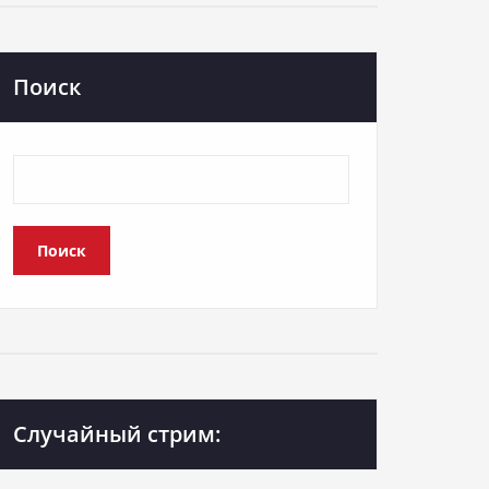
Поиск
Поиск
Случайный стрим: