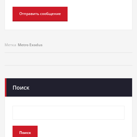
Метка
Metro Exodus
Поиск
Поиск