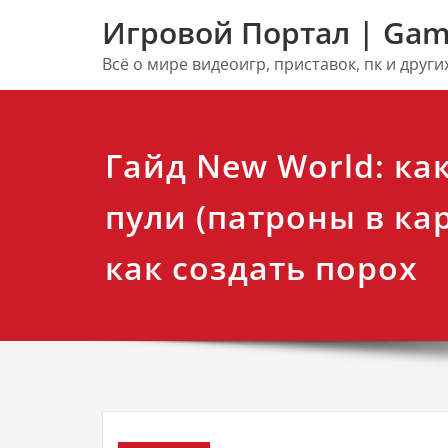
Перейти
Игровой Портал | Gam
к
содержимому
Всё о мире видеоигр, приставок, пк и друг
Гайд New World: ка
пули (патроны в ка
как создать порох