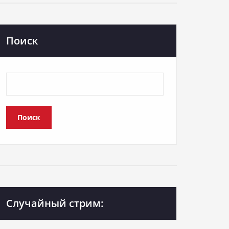
Поиск
Поиск
Случайный стрим: