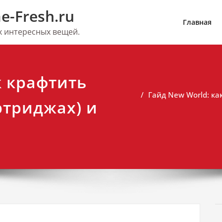
e-Fresh.ru
Главная
их интересных вещей.
к крафтить
Гайд New World: ка
ртриджах) и