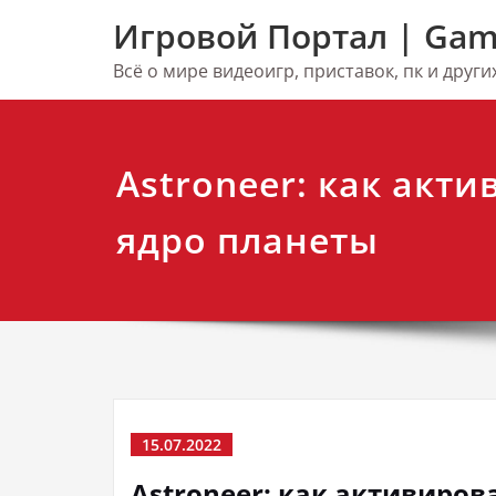
Перейти
Игровой Портал | Gam
к
содержимому
Всё о мире видеоигр, приставок, пк и друг
Astroneer: как акт
ядро планеты
15.07.2022
Astroneer: как активиров