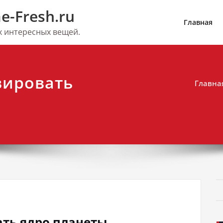
e-Fresh.ru
Главная
их интересных вещей.
ивировать
Главна
ать ядро планеты