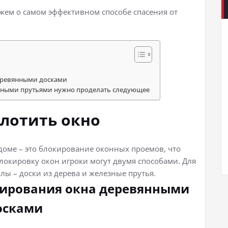
ажем о самом эффективном способе спасения от
еревянными досками
езными прутьями нужно проделать следующее
олотить окно
 доме – это блокирование оконных проемов, что
локировку окон игроки могут двумя способами. Для
лы – доски из дерева и железные прутья.
кирования окна деревянными
осками