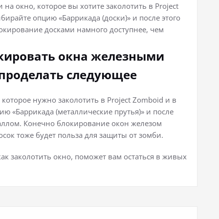
на окно, которое вы хотите заколотить в Project
ирайте опцию «Баррикада (доски)» и после этого
локирование досками намного доступнее, чем
окировать окна железными
проделать следующее
оторое нужно заколотить в Project Zomboid и в
ю «Баррикада (металлические прутья)» и после
таллом. Конечно блокирование окон железом
осок тоже будет польза для защиты от зомби.
 как заколотить окно, поможет вам остаться в живых