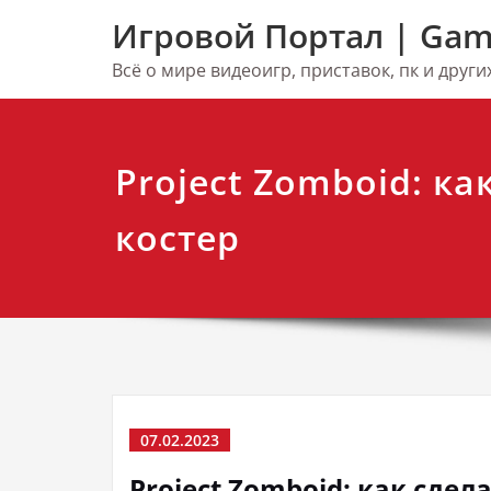
Перейти
Игровой Портал | Gam
к
содержимому
Всё о мире видеоигр, приставок, пк и друг
Project Zomboid: ка
костер
07.02.2023
Project Zomboid: как сдел