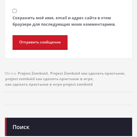
Сохранить моё имя, email и адрес сайта в этом
браузере для последующих моих комментариев.
Метка
Project Zomboid
,
Project Zomboid как сделать простыню
,
project zomboid как сделать простыню в игре
,
как сделать простыню в игре project zomboid
Поиск