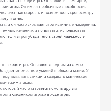
быть нанят в ходе игры. Он является вампиром,
ории игры. Он имеет необычные способности,
 увеличенная скорость и возможность кровосмотру,
свету и огню.
ость, и он часто скрывает свои истинные намерения.
х темных желаниях и попытаться использовать
ко, если игрок убедит его в своей надежности,
м.
нять в ходе игры. Он является одним из самых
бладает множеством умений в области магии. У
ют ему вызывать стихии и создавать магические
изическим атакам.
м, который часто старается помочь другим
гом и союзником игрока в ходе игры.