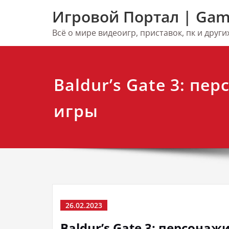
Перейти
Игровой Портал | Gam
к
содержимому
Всё о мире видеоигр, приставок, пк и друг
Baldur’s Gate 3: пе
игры
26.02.2023
Baldur’s Gate 3: персонаж