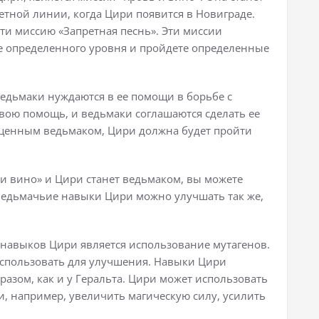
тной линии, когда Цири появится в Новиграде.
ти миссию «Запретная песнь». Эти миссии
те определенного уровня и пройдете определенные
ведьмаки нуждаются в ее помощи в борьбе с
свою помощь, и ведьмаки соглашаются сделать ее
оценным ведьмаком, Цири должна будет пройти
 и вино» и Цири станет ведьмаком, вы можете
Ведьмачьие навыки Цири можно улучшать так же,
навыков Цири является использование мутагенов.
использовать для улучшения. Навыки Цири
азом, как и у Геральта. Цири может использовать
и, например, увеличить магическую силу, усилить