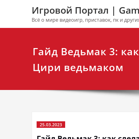
Перейти
Игровой Портал | Gam
к
содержимому
Всё о мире видеоигр, приставок, пк и друг
Гайд Ведьмак 3: как
Цири ведьмаком
25.03.2023
Гайд Ведьмак 3: как сде