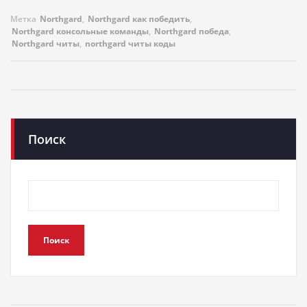
Метка
Northgard
,
Northgard как победить
,
Northgard консольные команды
,
Northgard победа
,
Northgard читы
,
northgard читы коды
Поиск
Поиск