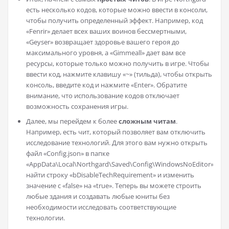
есть несколько кодов, которые можно ввести в консоли,
чтобы получить определенный эффект. Например, код
«Fenrir» делает всех ваших воинов бессмертными,
«Geyser» возвращает здоровье вашего героя до
максимального уровня, а «Gimmeall» дает вам все
ресурсы, которые только можно получить в игре. Чтобы
ввести код, нажмите клавишу «~» (тильда), чтобы открыть
консоль, введите код и нажмите «Enter». Обратите
внимание, что использование кодов отключает
возможность сохранения игры.
Далее, мы перейдем к более
сложным читам
.
Например, есть чит, который позволяет вам отключить
исследование технологий. Для этого вам нужно открыть
файл «Config.json» в папке
«AppData\Local\Northgard\Saved\Config\WindowsNoEditor»,
найти строку «bDisableTechRequirement» и изменить
значение с «false» на «true». Теперь вы можете строить
любые здания и создавать любые юниты без
необходимости исследовать соответствующие
технологии.