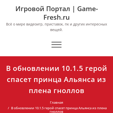
Перейти
Игровой Портал | Game-
к
содержимому
Fresh.ru
Всё о мире видеоигр, приставок, пк и других интересных
вещей.
Переключить
навигацию
В обновлении 10.1.5 герой
спасет принца Альянса из
плена гноллов
Главная
В обновлении 10.1.5 герой спасет принца Альянса из плена
гноллов