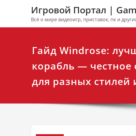
Перейти
Игровой Портал | Gam
к
содержимому
Всё о мире видеоигр, приставок, пк и друг
Гайд Windrose: лу
корабль — честное
для разных стилей