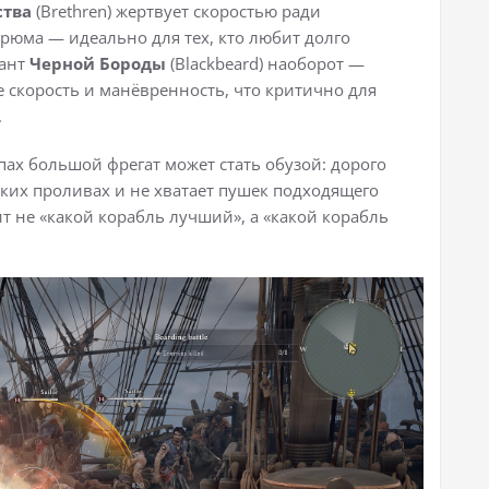
ства
(Brethren) жертвует скоростью ради
юма — идеально для тех, кто любит долго
иант
Черной Бороды
(Blackbeard) наоборот —
 скорость и манёвренность, что критично для
.
апах большой фрегат может стать обузой: дорого
ких проливах и не хватает пушек подходящего
т не «какой корабль лучший», а «какой корабль