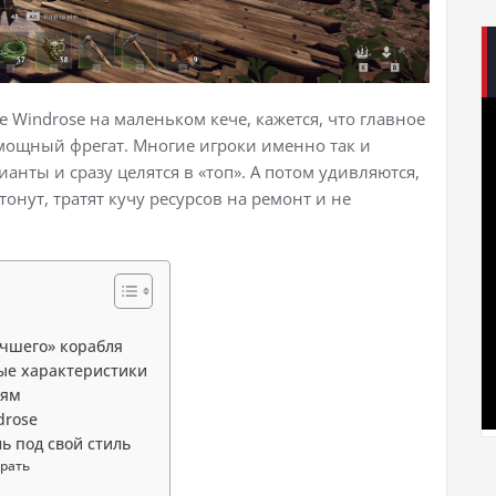
 Windrose на маленьком кече, кажется, что главное
мощный фрегат. Многие игроки именно так и
нты и сразу целятся в «топ». А потом удивляются,
онут, тратят кучу ресурсов на ремонт и не
учшего» корабля
вые характеристики
иям
drose
ь под свой стиль
брать