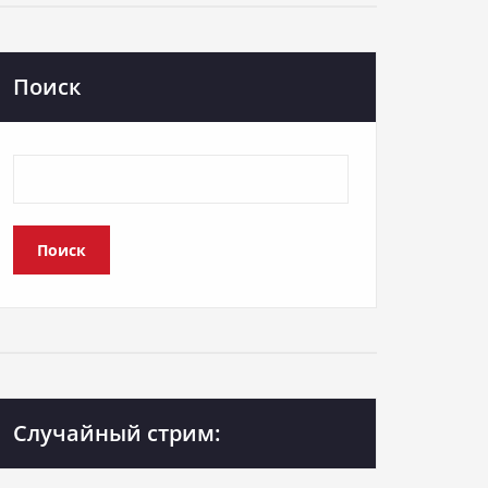
Поиск
Поиск
Случайный стрим: