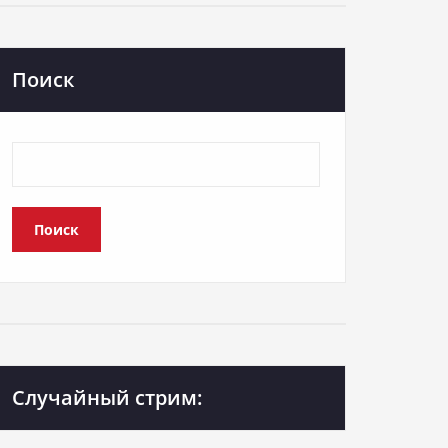
Поиск
Поиск
Случайный стрим: