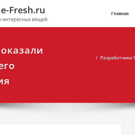
e-Fresh.ru
Главная
их интересных вещей.
показали
Разработчики S
его
ия