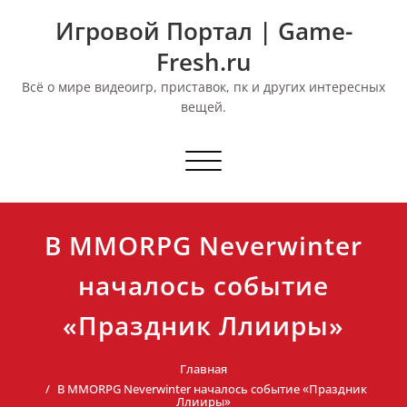
Перейти
Игровой Портал | Game-
к
содержимому
Fresh.ru
Всё о мире видеоигр, приставок, пк и других интересных
вещей.
Переключить
навигацию
В MMORPG Neverwinter
началось событие
«Праздник Ллииры»
Главная
В MMORPG Neverwinter началось событие «Праздник
Ллииры»