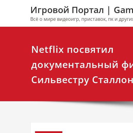
Перейти
Игровой Портал | Gam
к
содержимому
Всё о мире видеоигр, приставок, пк и друг
Netflix посвятил
документальный ф
Сильвестру Сталло