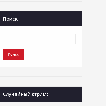
Поиск
Поиск
Случайный стрим: