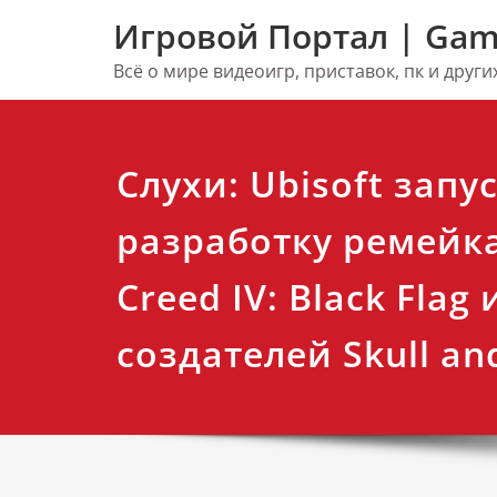
Перейти
Игровой Портал | Gam
к
содержимому
Всё о мире видеоигр, приставок, пк и друг
Слухи: Ubisoft запу
разработку ремейка
Creed IV: Black Flag
создателей Skull an