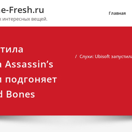
e-Fresh.ru
Главная
их интересных вещей.
стила
Слухи: Ubisoft запустил
 Assassin’s
 и подгоняет
d Bones