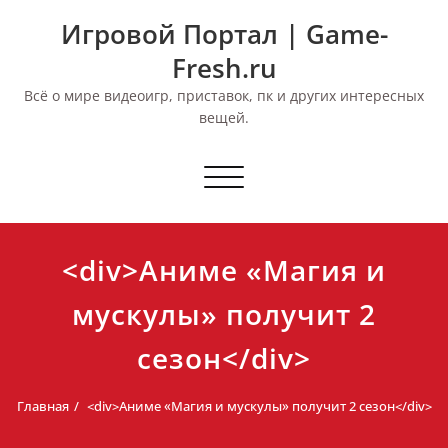
Перейти
Игровой Портал | Game-
к
содержимому
Fresh.ru
Всё о мире видеоигр, приставок, пк и других интересных
вещей.
Переключить
навигацию
<div>Аниме «Магия и
мускулы» получит 2
сезон</div>
Главная
<div>Аниме «Магия и мускулы» получит 2 сезон</div>