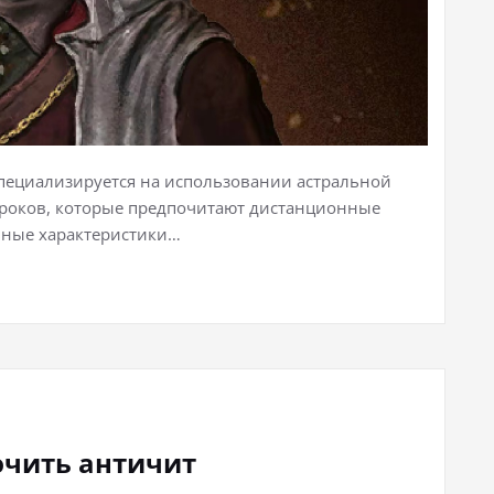
ый специализируется на использовании астральной
игроков, которые предпочитают дистанционные
ьные характеристики…
лючить античит