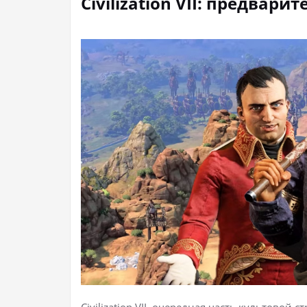
Civilization VII: предва
Civilization VII, очередная часть культовой 