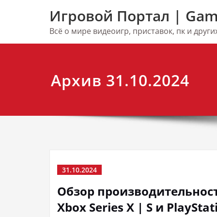
Перейти
Игровой Портал | Gam
к
содержимому
Всё о мире видеоигр, приставок, пк и друг
Архив 31.10.2024
31.10.2024
Обзор производительности
Xbox Series X | S и PlayStat