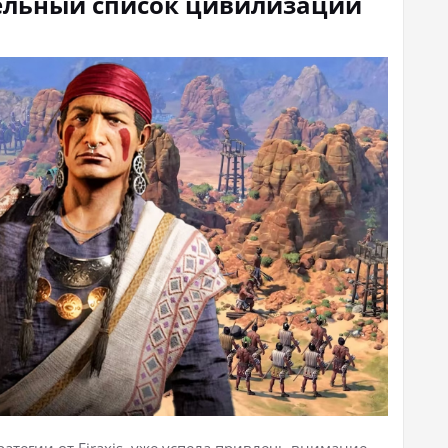
рительный список цивилизаций
стратегии от Firaxis, уже успела привлечь внимание