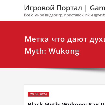
Перейти
Игровой Портал | Gam
к
содержимому
Всё о мире видеоигр, приставок, пк и друг
Метка что дают дух
Myth: Wukong
20.08.2024
Black Myth: Wukong: Как