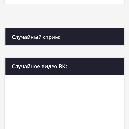
Случайный стрим:
Случайное видео ВК: