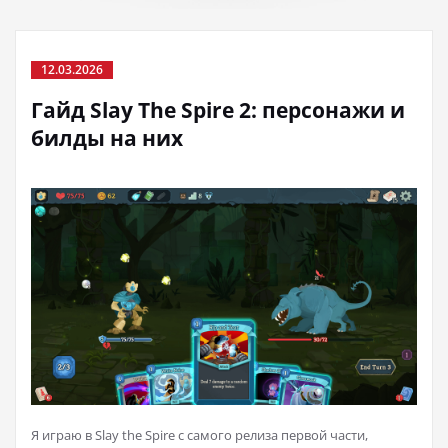
12.03.2026
Гайд Slay The Spire 2: персонажи и
билды на них
Я играю в Slay the Spire с самого релиза первой части,