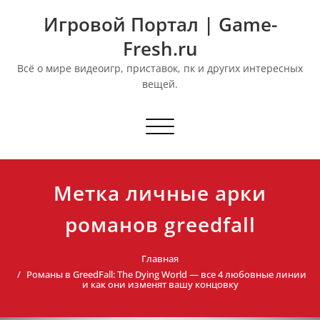
Перейти
Игровой Портал | Game-
к
содержимому
Fresh.ru
Всё о мире видеоигр, приставок, пк и других интересных
вещей.
Переключить
навигацию
Метка личные арки
романов greedfall
Главная
Романы в GreedFall: The Dying World — все 4 любовные линии
и как они изменят вашу концовку