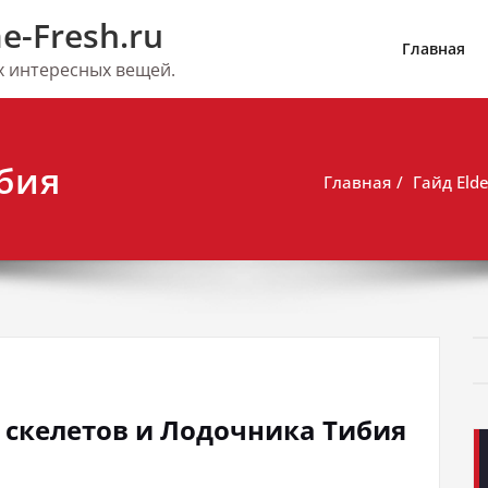
e-Fresh.ru
Главная
их интересных вещей.
бия
Главная
Гайд Eld
ть скелетов и Лодочника Тибия