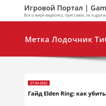
Перейти
Игровой Портал | Gam
к
содержимому
Всё о мире видеоигр, приставок, пк и друг
Метка Лодочник Ти
27.04.2022
Гайд Elden Ring: как уби