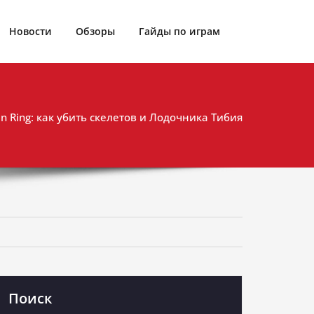
Новости
Обзоры
Гайды по играм
en Ring: как убить скелетов и Лодочника Тибия
Поиск