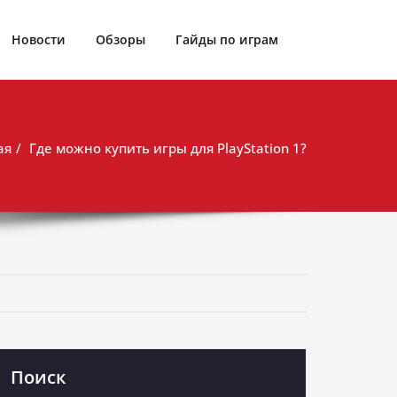
Новости
Обзоры
Гайды по играм
ая
Где можно купить игры для PlayStation 1?
Поиск