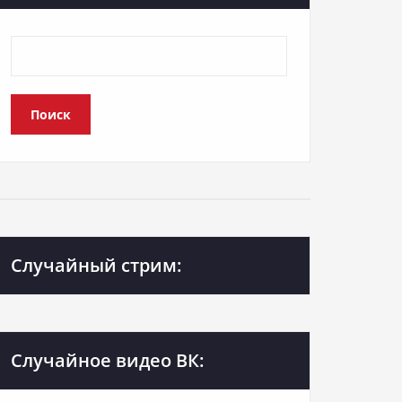
Поиск
Случайный стрим:
Случайное видео ВК: