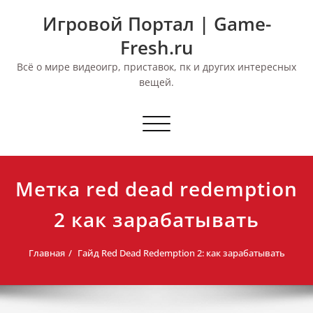
Перейти
Игровой Портал | Game-
к
содержимому
Fresh.ru
Всё о мире видеоигр, приставок, пк и других интересных
вещей.
Переключить
навигацию
Метка red dead redemption
2 как зарабатывать
Главная
Гайд Red Dead Redemption 2: как зарабатывать