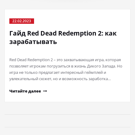
22.02.2023
Гайд Red Dead Redemption 2: как
зарабатывать
Red Dead Redemption 2 – это захватывающая игра, которая
позволяет игрокам погрузиться в жизнь Дикого Запада. Но
игра не только предлагает интересный геймплей и
увлекательный сюжет, но и возможность заработка…
Читайте далее