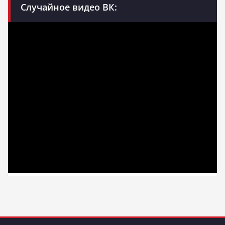
Случайное видео ВК: