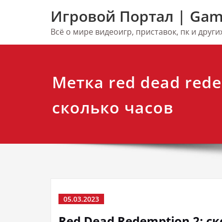
Перейти
Игровой Портал | Gam
к
содержимому
Всё о мире видеоигр, приставок, пк и друг
Метка red dead red
сколько часов
05.03.2023
Red Dead Redemption 2: с