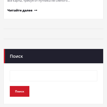
все карты, требуя от путника не слепого…
Читайте далее
Поиск
Поиск