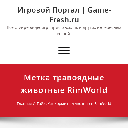
Перейти
Игровой Портал | Game-
к
содержимому
Fresh.ru
Всё о мире видеоигр, приставок, пк и других интересных
вещей.
Переключить
навигацию
Метка травоядные
животные RimWorld
Главная
Гайд: Как кормить животных в RimWorld