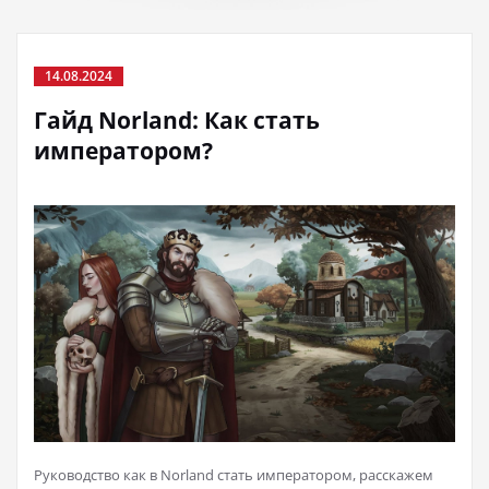
14.08.2024
Гайд Norland: Как стать
императором?
Руководство как в Norland стать императором, расскажем