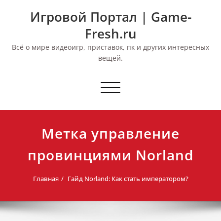
Перейти
Игровой Портал | Game-
к
содержимому
Fresh.ru
Всё о мире видеоигр, приставок, пк и других интересных
вещей.
Переключить
навигацию
Метка управление
провинциями Norland
Главная
Гайд Norland: Как стать императором?