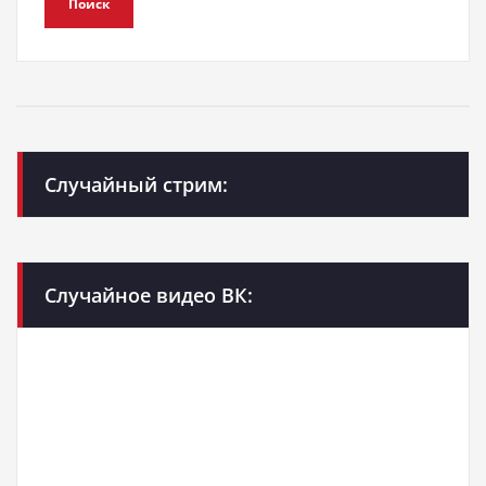
Поиск
Случайный стрим:
Случайное видео ВК: