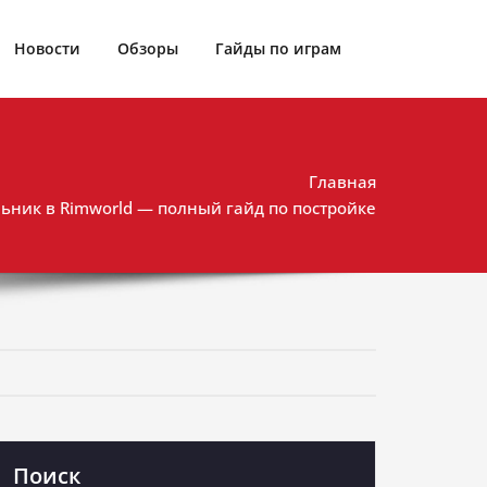
Новости
Обзоры
Гайды по играм
Главная
льник в Rimworld — полный гайд по постройке
Поиск