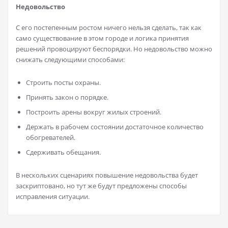
Недовольство
С его постепенным ростом ничего нельзя сделать, так как
само существование в этом городе и логика принятия
решений провоцируют беспорядки. Но недовольство можно
снижать следующими способами:
Строить посты охраны.
Принять закон о порядке.
Построить арены вокруг жилых строений.
Держать в рабочем состоянии достаточное количество
обогревателей.
Сдерживать обещания.
В нескольких сценариях повышение недовольства будет
заскриптовано, но тут же будут предложены способы
исправления ситуации.