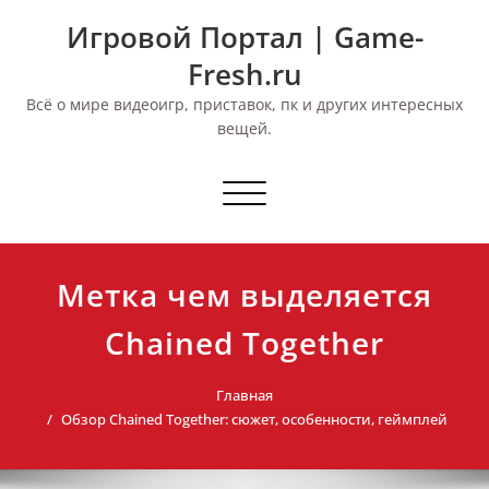
Перейти
Игровой Портал | Game-
к
содержимому
Fresh.ru
Всё о мире видеоигр, приставок, пк и других интересных
вещей.
Переключить
навигацию
Метка чем выделяется
Chained Together
Главная
Обзор Chained Together: сюжет, особенности, геймплей