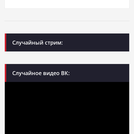
Случайный стрим:
Случайное видео ВК: