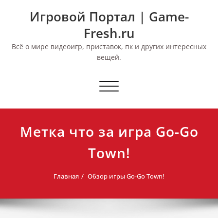
Перейти
Игровой Портал | Game-
к
содержимому
Fresh.ru
Всё о мире видеоигр, приставок, пк и других интересных
вещей.
Переключить
навигацию
Метка что за игра Go-Go
Town!
Главная
Обзор игры Go-Go Town!