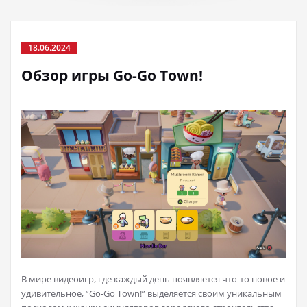
18.06.2024
Обзор игры Go-Go Town!
В мире видеоигр, где каждый день появляется что-то новое и
удивительное, “Go-Go Town!” выделяется своим уникальным