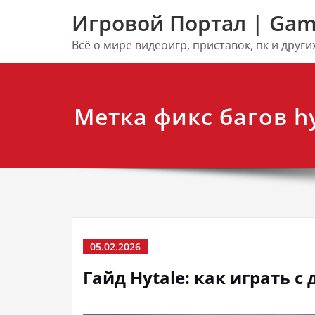
Перейти
Игровой Портал | Gam
к
содержимому
Всё о мире видеоигр, приставок, пк и друг
Метка фикс багов hy
05.02.2026
Гайд Hytale: как играть с